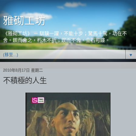
雅砌工坊
《雅砌工坊》 － 騏驥一躍，不能十步；駑馬十駕，功在不
舍。鍥而舍之，朽木不折；鍥而不舍，金石可鏤。
▼
2010年8月17日 星期二
不積極的人生