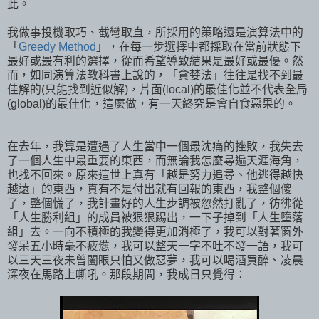
此。
我做事投機取巧、截彎取直，所採用的策略還是演算法中的
「
Greedy Method
」，在每一步選擇中都採取在當前狀態下
最好或最有利的選擇，從而希望導致結果是最好或最優。然
而，如同演算法教科書上說的，「貪婪法」往往是找不到最
佳解的(只能找到近似解)，片面(local)的最佳化並不代表全局
(global)的最佳化，這麼做，有一天終究是會自食惡果的。
在去年，我算是遭遇了人生當中一個最沈痛的挫敗，我失去
了一個人生中最重要的東西，而無論我怎麼尋遍天涯海角，
也找不回來。原來這世上真有「越是努力追尋、他逃得越快
越遠」的東西，真有不是付出就有回報的東西，我整個傻
了，整個慌了，我計畫好的人生步調被忽然打亂了，彷彿從
「人生勝利組」的成員被狠狠踢出，一下子掉到「人生墮落
組」去。一向不積極的我變得更加消極了，我可以對著窗外
發呆五小時毫不疲憊，我可以整天一字不吐不發一語，我可
以三天三夜未曾闔眼只怕又做惡夢，我可以喝酒買醉、凌晨
深夜在馬路上嘶吼。那段期間，我成日只覺得：