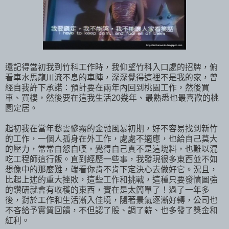
還記得當初我到竹科工作時，我仰望竹科入口處的招牌，俯
看車水馬龍川流不息的車陣，深深覺得這裡不是我的家，曾
經自我許下承諾：預計要在兩年內回到桃園工作，然後買
車、買樓，然後要在這我生活20幾年、最熟悉也最喜歡的桃
園定居。
起初我在當年愁雲慘霧的金融風暴初期，好不容易找到新竹
的工作，一個人孤身在外工作，處處不適應，也給自己莫大
的壓力，常常自怨自嘆，覺得自己真不是這塊料，也難以混
吃工程師這行飯。直到經歷一些事，我發現很多東西並不如
想像中的那麼難，端看你肯不肯下定決心去做好它。況且，
比起上述的重大挫敗，這些工作和挑戰，這種只要發憤圖強
的鑽研就會有收穫的東西，實在是太簡單了！過了一年多
後，對於工作和生活漸入佳境，隨著景氣逐漸好轉，公司也
不吝給予實質回饋，不但認了股、調了薪、也多發了獎金和
紅利。