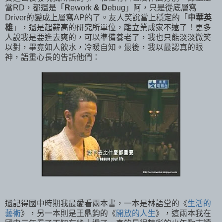
當RD，都還是「
R
ework
&
D
ebug」阿，只是從底層寫
Driver的變成上層寫AP的了。友人笑說當上穩定的「
中華英
雄
」，還是起薪高的研究所單位，離立業成家不遠了！更多
人說我是要進去爽的，可以準備養老了，我也只能淡淡微笑
以對，畢竟如人飲水，冷暖自知。最後，我以最認真的眼
神，語重心長的告訴他們：
還記得國中時期我最愛看兩本書，一本是林語堂的《
生活的
藝術
》，另一本則是王鼎鈞的《
開放的人生
》，這兩本我在