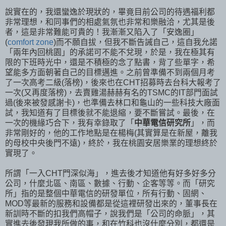
說實在的，我還蠻逸於現狀的，畢竟目前公司的待遇福利都
非常理想，和同事們的相處氣氛也非常和樂融洽，尤其是後
者，這是非常難能可貴的！我漸漸又陷入了「安逸圈」
(
comfort zone
)而不願自拔，但我不斷告誡自己，這自我允諾
「兩年內回桃園」的承諾可不能不兌現，於是，我在極其有
限的下班時光中，還是不積極的念了點書，背了些單字，希
望能多方面朝著自己的目標邁進。之前曾準備不到兩個月考
了一次高考二級(落榜)，後來也在CHT招募時去台科大報考了
一次(又再度落榜)，去賣雞湯赫赫有名的TSMC的IT部門面試
過(後來被發感謝卡)，也準備去林口和龜山的一些科技大廠面
試，我知道有了目標後就不能退縮，要不斷嘗試。最後，在
一次的機緣巧合下，我有幸錄取了「
中華電信研究所
」，而
非常剛好的，他的工作地點是在楊梅(其實算是在新屋，離我
的母校中央後門不遠)，終於，我在桃園安居樂業的理想終於
實現了。
所謂「一入CHT門深似海」，進去後才知道他有好多好多分
公司，什麼北區、南區、數據、行動、企客等等。而「研究
所」指的是整個中華電信的研發單位，所有行動、固網、
MOD等最新的服務和設備都是從這裡研發出來的，董事長在
新訓時不斷的扣我們高帽子，說我們是「公司的命脈」，其
實進去後發現我所做的事，和在竹科也沒什麼分別，都還是