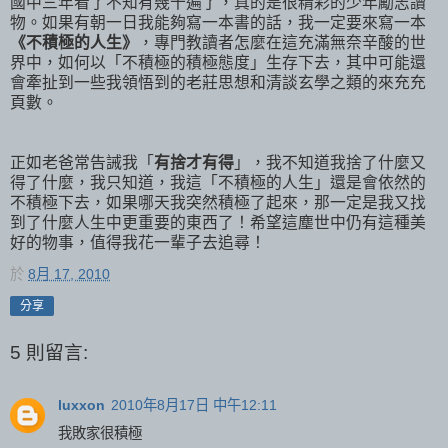
國中三年看了不知有幾十遍了，真的是很精彩的少年勵志讀
物。如果有朝一日我能夠寫一本書的話，我一定要來寫一本
《不積極的人生》
，專門教讀者怎麼在這充滿無奈辛酸的世
界中，如何以「不積極的積極態度」生存下去，其中可能還
會牽扯到一些我領悟到的老莊思想和清談玄學之類的來充充
頁數。
正如老爸常告誡我「
有捨才有得
」，我不知道我捨了什麼又
得了什麼，我只知道，我這「不積極的人生」還是會依然的
不積極下去，如果哪天我突然積極了起來，那一定是我又找
到了什麼人生中更重要的東西了！希望這塵世中仍有這種美
好的物事，值得我花一輩子去追尋！
於
8月 17, 2010
分享
5 則留言:
luxxon
2010年8月17日 中午12:11
我敗家很積極