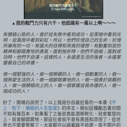
▲我的戰鬥力只有六千，他起碼有一萬以上啊～～～
有積極心態的人，善於從失敗中看到成功，從黑暗中看到光
明，從風雨中看到彩虹。所以，他們珍惜自己的生命，珍惜
所擁有的一切，有遠大的目標和崇高的理想，有勤奮刻苦的
精神和腳踏實地的勇氣。面對挫折時，他們不退縮；面對成
功時，他們不自滿。這樣的人，永遠是生活的強者，永遠掌
握著自己的命運。
做一個堅強的人，做一個樂觀的人，做一個勤奮的人，做一
個熱愛生活的人，做一個腳踏實地的人，做一個勇於挑戰的
人，做一個積極向上的人，做一個掌握自我命運的人，做一
個成功的人！
好了，開場白說完了。以上我是抄自最近看的一本書《
不
上．則下：積極的人生態度
》的序言。類似這種勵志書坊間
不知有幾百本，如果看了之後就真能潛移默化、就會奮發向
上、就會腳踏實地，那這社會就不會有黑道和流氓了，這世
界也不需要警察了，大家都可以過著路不拾遺、夜不閉戶的