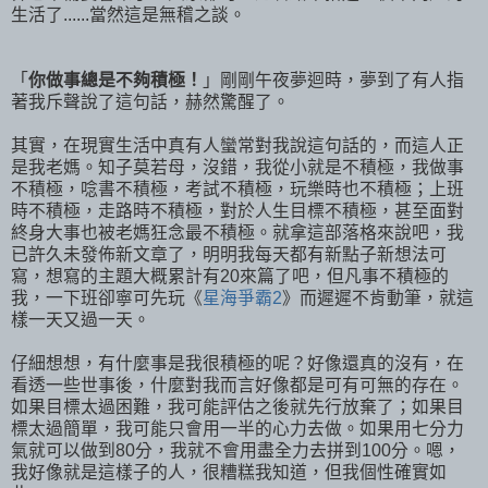
生活了......當然這是無稽之談。
「
你做事總是不夠積極！
」剛剛午夜夢迴時，夢到了有人指
著我斥聲說了這句話，赫然驚醒了。
其實，在現實生活中真有人蠻常對我說這句話的，而這人正
是我老媽。知子莫若母，沒錯，我從小就是不積極，我做事
不積極，唸書不積極，考試不積極，玩樂時也不積極；上班
時不積極，走路時不積極，對於人生目標不積極，甚至面對
終身大事也被老媽狂念最不積極。就拿這部落格來說吧，我
已許久未發佈新文章了，明明我每天都有新點子新想法可
寫，想寫的主題大概累計有20來篇了吧，但凡事不積極的
我，一下班卻寧可先玩《
星海爭霸2
》而遲遲不肯動筆，就這
樣一天又過一天。
仔細想想，有什麼事是我很積極的呢？好像還真的沒有，在
看透一些世事後，什麼對我而言好像都是可有可無的存在。
如果目標太過困難，我可能評估之後就先行放棄了；如果目
標太過簡單，我可能只會用一半的心力去做。如果用七分力
氣就可以做到80分，我就不會用盡全力去拼到100分。嗯，
我好像就是這樣子的人，很糟糕我知道，但我個性確實如